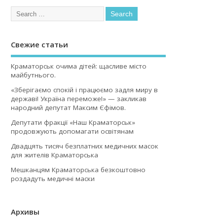
Свежие статьи
Краматорськ очима дітей: щасливе місто
майбутнього.
«Зберігаємо спокій і працюємо задля миру в
державі! Україна переможе!» — закликав
народний депутат Максим Єфімов.
Депутати фракції «Наш Краматорськ»
продовжують допомагати освітянам
Двадцять тисяч безплатних медичних масок
для жителів Краматорська
Мешканцям Краматорська безкоштовно
роздадуть медичні маски
Архивы