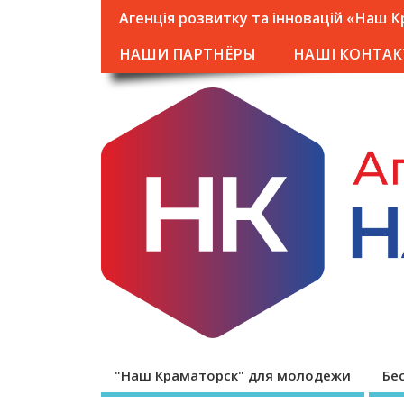
Агенція розвитку та інновацій «Наш 
НАШИ ПАРТНЁРЫ
НАШІ КОНТАК
"Наш Краматорск" для молодежи
Бе