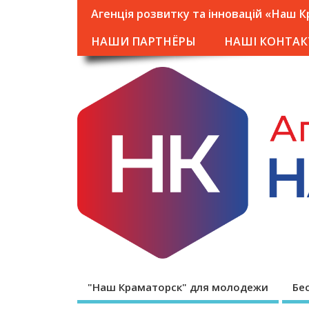
Агенція розвитку та інновацій «Наш 
НАШИ ПАРТНЁРЫ
НАШІ КОНТАК
"Наш Краматорск" для молодежи
Бе