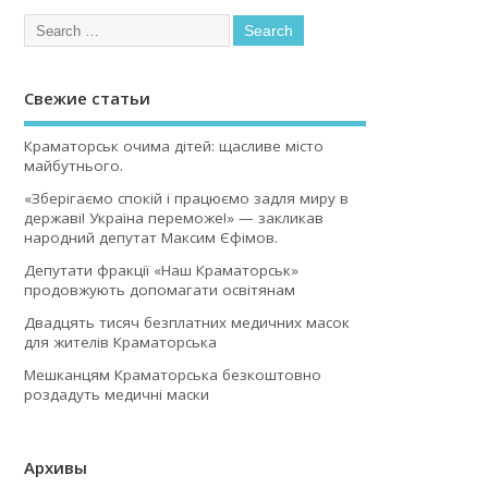
Свежие статьи
Краматорськ очима дітей: щасливе місто
майбутнього.
«Зберігаємо спокій і працюємо задля миру в
державі! Україна переможе!» — закликав
народний депутат Максим Єфімов.
Депутати фракції «Наш Краматорськ»
продовжують допомагати освітянам
Двадцять тисяч безплатних медичних масок
для жителів Краматорська
Мешканцям Краматорська безкоштовно
роздадуть медичні маски
Архивы