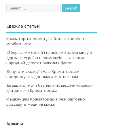
Свежие статьи
Краматорськ очима дітей: щасливе місто
майбутнього.
«Зберігаємо спокій і працюємо задля миру в
державі! Україна переможе!» — закликав
народний депутат Максим Єфімов.
Депутати фракції «Наш Краматорськ»
продовжують допомагати освітянам
Двадцять тисяч безплатних медичних масок
для жителів Краматорська
Мешканцям Краматорська безкоштовно
роздадуть медичні маски
Архивы