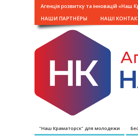
Агенція розвитку та інновацій «Наш 
НАШИ ПАРТНЁРЫ
НАШІ КОНТАК
"Наш Краматорск" для молодежи
Бе