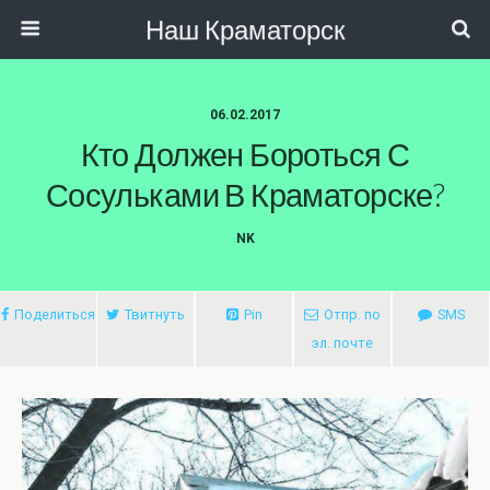
Наш Краматорск
06.02.2017
Кто Должен Бороться С
Сосульками В Краматорске?
NK
Поделиться
Твитнуть
Pin
Отпр. по
SMS
эл. почте