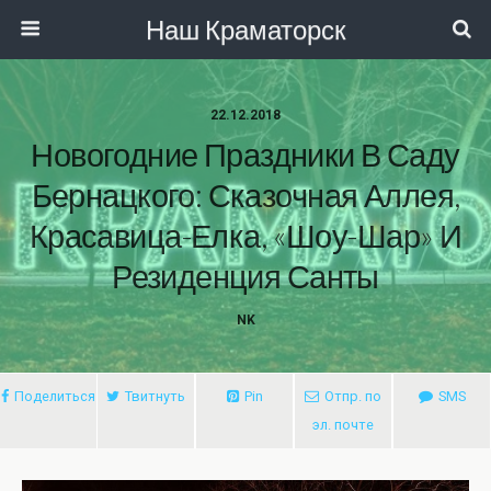
Наш Краматорск
22.12.2018
Новогодние Праздники В Саду
Бернацкого: Сказочная Аллея,
Красавица-Елка, «Шоу-Шар» И
Резиденция Санты
NK
Поделиться
Твитнуть
Pin
Отпр. по
SMS
эл. почте