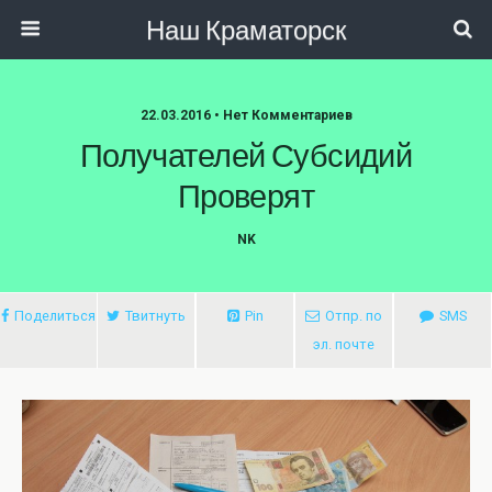
Наш Краматорск
22.03.2016 • Нет Комментариев
Получателей Субсидий
Проверят
NK
Поделиться
Твитнуть
Pin
Отпр. по
SMS
эл. почте