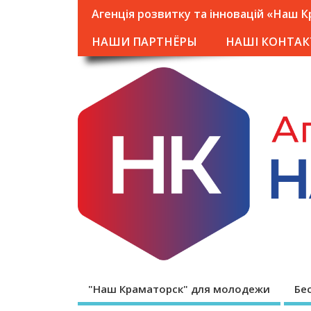
Агенція розвитку та інновацій «Наш 
НАШИ ПАРТНЁРЫ
НАШІ КОНТАК
"Наш Краматорск" для молодежи
Бе