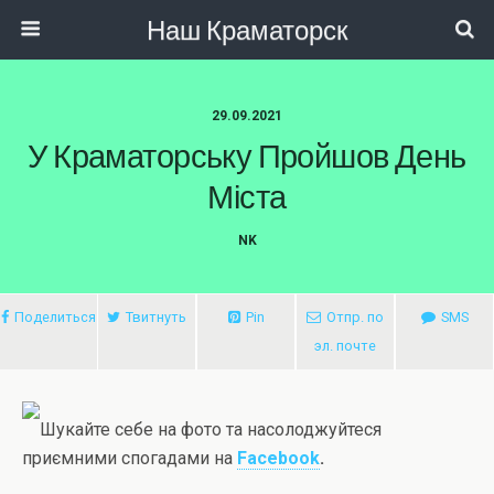
Наш Краматорск
29.09.2021
У Краматорську Пройшов День
Міста
NK
Поделиться
Твитнуть
Pin
Отпр. по
SMS
эл. почте
Шукайте себе на фото та насолоджуйтеся
приємними спогадами на
Facebook
.