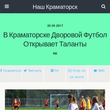
Наш Краматорск
20.09.2017
В Краматорске Дворовой Футбол
Открывает Таланты
NK
Поделиться
Твитнуть
Pin
Отпр. по
SMS
эл. почте