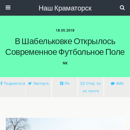
Наш Краматорск
18.05.2018
В Шабельковке Открылось
Современное Футбольное Поле
NK
Поделиться
Твитнуть
Pin
Отпр. по
SMS
эл. почте