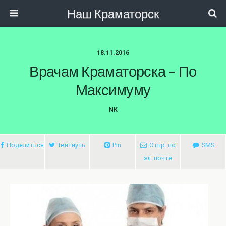
Наш Краматорск
18.11.2016
Врачам Краматорска – По
Максимуму
NK
Поделиться
Твитнуть
Pin
Отпр. по
SMS
эл. почте