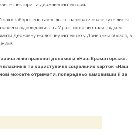
вні інспектори та державні інспектори.
країні заборонено самовільно спалювати опале сухе листя.
овлена відповідальність. У разі, якщо ви стали свідком
ити Державну екологічну інспекцію у Донецькій області, з
ників.
аряча лінія правової допомоги «Наш Краматорськ».
власників та користувачів соціальних карток «Наш
снові можете отримати, попередньо замовивши її за