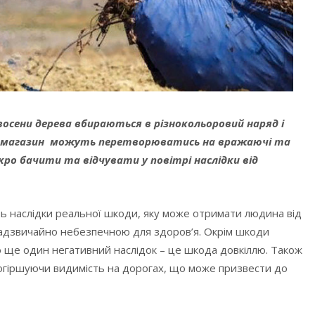
 восени дерева вбираються в різнокольоровий наряд і
, в магазин можуть перетворюватись на вражаючі та
кро бачити та відчувати у повітрі наслідки від
ють наслідки реальної шкоди, яку може отримати людина від
 надзвичайно небезпечною для здоров’я. Окрім шкоди
ою ще один негативний наслідок – це шкода довкіллю. Також
 погіршуючи видимість на дорогах, що може призвести до