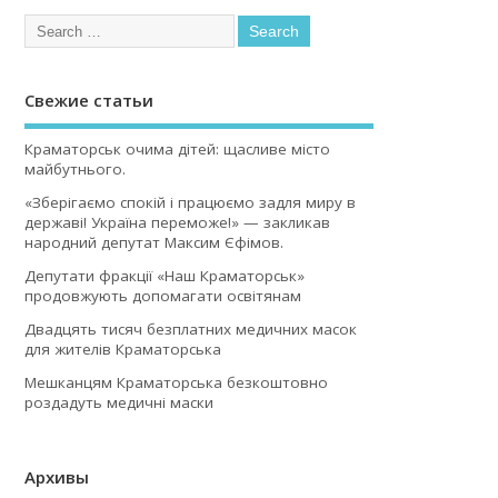
Свежие статьи
Краматорськ очима дітей: щасливе місто
майбутнього.
«Зберігаємо спокій і працюємо задля миру в
державі! Україна переможе!» — закликав
народний депутат Максим Єфімов.
Депутати фракції «Наш Краматорськ»
продовжують допомагати освітянам
Двадцять тисяч безплатних медичних масок
для жителів Краматорська
Мешканцям Краматорська безкоштовно
роздадуть медичні маски
Архивы