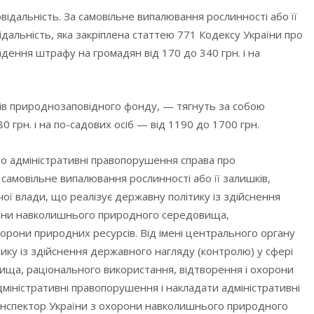
відальність. За самовільне випалювання рослинності або її
дальність, яка закріплена статтею 771 Кодексу України про
дення штрафу на громадян від 170 до 340 грн. і на
єктів природнозаповідного фонду, — тягнуть за собою
 грн. і на по-садових осіб — від 1190 до 1700 грн.
ро адміністративні правопорушення справа про
самовільне випалювання рослинності або її залишків,
ї влади, що реалізує державну політику із здійснення
рони навколишнього природного середовища,
хорони природних ресурсів. Від імені центрального органу
ику із здійснення державного нагляду (контролю) у сфері
ща, раціонального використання, відтворення і охорони
дміністративні правопорушення і накладати адміністративні
інспектор України з охорони навколишнього природного