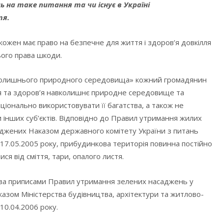
ь на таке питання та чи існує в Україні
тя.
кожен має право на безпечне для життя і здоров’я довкілля
ого права шкоди.
вколишнього природного середовища» кожний громадянин
тя та здоров’я навколишнє природне середовище та
іонально використовувати її багатства, а також не
си інших суб’єктів. Відповідно до Правил утримання жилих
рджених Наказом державного комітету України з питань
17.05.2005 року, прибудинкова територія повинна постійно
я від сміття, тари, опалого листя.
 за приписами Правил утримання зелених насаджень у
азом Міністерства будівництва, архітектури та житлово-
10.04.2006 року.