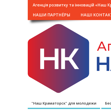
Агенція розвитку та інновацій «Наш 
НАШИ ПАРТНЁРЫ
НАШІ КОНТАК
"Наш Краматорск" для молодежи
Бе