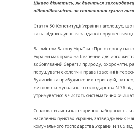
Цікаво дізнатись, як дивиться законодавец
відповідальність за спалювання сухого лис
Стаття 50 Конституції України наголошує, що 
та на відшкодування завданої порушенням ць
За змістом Закону України «Про охорону на
України має право на безпечне для його жит
зобов’язаний берегти природу, охороняти, рац
порушувати екологічні права і законні інтере
будинків та прибудинкових територій, затве
житлово-комунального господарства N 76 від 
утримуватися в чистоті, систематично очищатис
Спалювати листя категорично забороняється
населених пунктах України, затверджених Нак
комунального господарства України N 105 від 