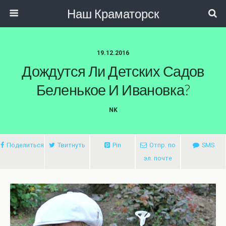
Наш Краматорск
19.12.2016
Дождутся Ли Детских Садов
Беленькое И Ивановка?
NK
Поделиться
Твитнуть
Pin
Отпр. по
SMS
эл. почте