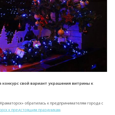
а конкурс свой вариант украшения витрины к
Краматорск» обратилась к предпринимателям города с
орск к предстоящим праздникам
.