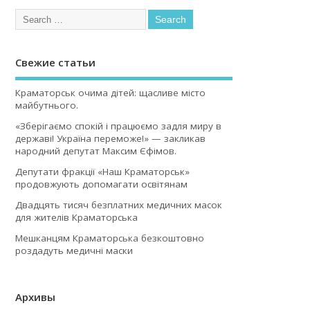
Свежие статьи
Краматорськ очима дітей: щасливе місто
майбутнього.
«Зберігаємо спокій і працюємо задля миру в
державі! Україна переможе!» — закликав
народний депутат Максим Єфімов.
Депутати фракції «Наш Краматорськ»
продовжують допомагати освітянам
Двадцять тисяч безплатних медичних масок
для жителів Краматорська
Мешканцям Краматорська безкоштовно
роздадуть медичні маски
Архивы