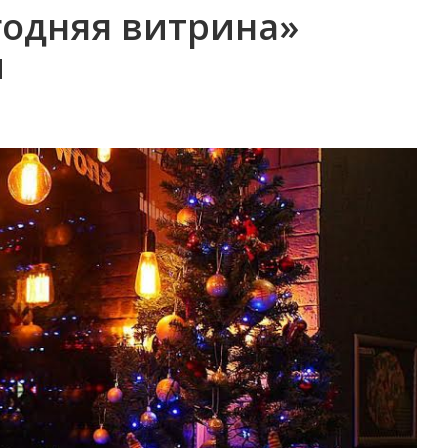
годняя витрина»
и