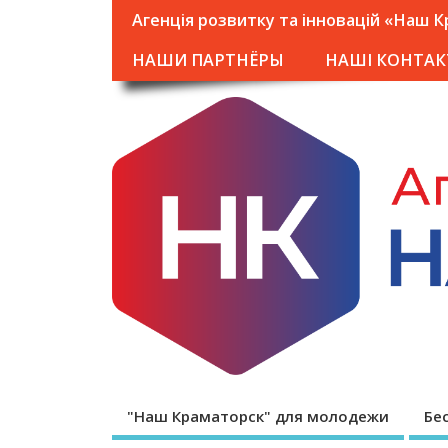
Агенція розвитку та інновацій «Наш 
НАШИ ПАРТНЁРЫ
НАШІ КОНТАК
"Наш Краматорск" для молодежи
Бе