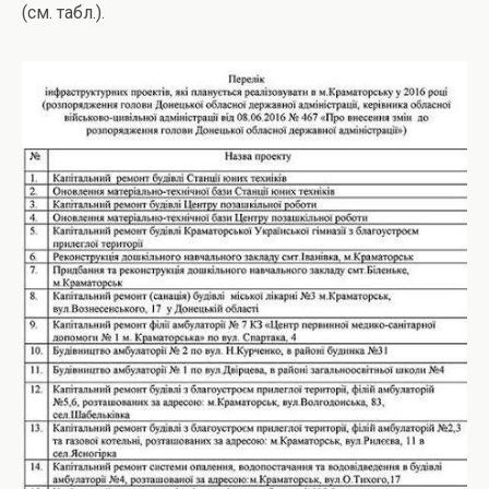
(см. табл.).