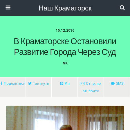
Наш Краматорск
15.12.2016
В Краматорске Остановили
Развитие Города Через Суд
NK
Поделиться
Твитнуть
Pin
Отпр. по
SMS
эл. почте