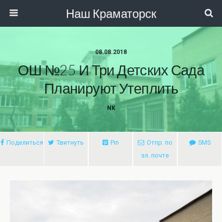
Наш Краматорск
08.08.2018
ОШ №25 И Три Детских Сада
Планируют Утеплить
NK
Поделиться
Твитнуть
Pin
Отпр. по
SMS
эл. почте