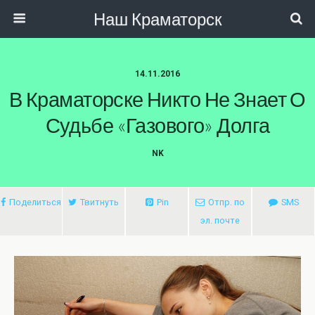
Наш Краматорск
14.11.2016
В Краматорске Никто Не Знает О
Судьбе «газового» Долга
NK
Поделиться
Твитнуть
Pin
Отпр. по
SMS
эл. почте