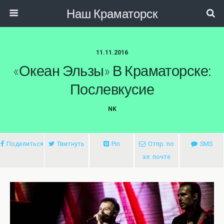
Наш Краматорск
11.11.2016
«Океан Эльзы» В Краматорске:
Послевкусие
NK
Поделиться
Твитнуть
Pin
Отпр. по
SMS
эл. почте