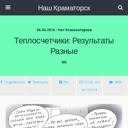
Наш Краматорск
06.04.2016 • Нет Комментариев
Теплосчетчики: Результаты
Разные
NK
Поделиться
Твитнуть
Pin
Отпр. по
SMS
эл. почте